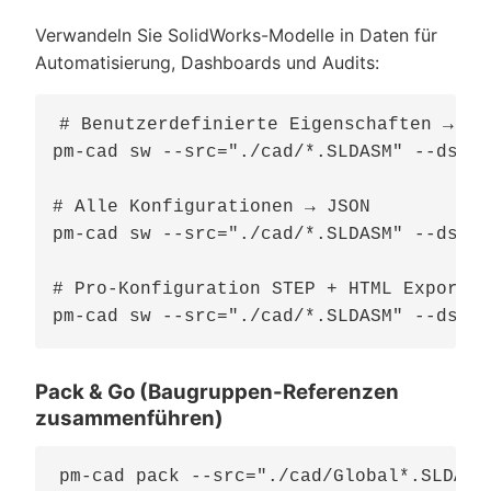
Verwandeln Sie SolidWorks-Modelle in Daten für
Automatisierung, Dashboards und Audits:
# Benutzerdefinierte Eigenschaften → JSO
pm-cad sw --src="./cad/*.SLDASM" --dst="
# Alle Konfigurationen → JSON

pm-cad sw --src="./cad/*.SLDASM" --dst="
# Pro-Konfiguration STEP + HTML Export

Pack & Go (Baugruppen-Referenzen
zusammenführen)