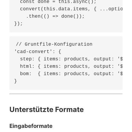
  const done = this.async();

  convert(this.data.items, { ...options 
    .then(() => done());

// Gruntfile-Konfiguration

'cad-convert': {

  step: { items: products, output: '${SR
  html: { items: products, output: '${SR
  bom:  { items: products, output: '${SR
Unterstützte Formate
Eingabeformate