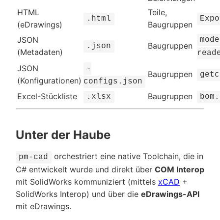
HTML
Teile,
.html
Expo
(eDrawings)
Baugruppen
JSON
mode
Baugruppen
.json
(Metadaten)
read
JSON
-
Baugruppen
getc
(Konfigurationen)
configs.json
Excel-Stückliste
Baugruppen
.xlsx
bom.
Unter der Haube
orchestriert eine native Toolchain, die in
pm-cad
C# entwickelt wurde und direkt über
COM Interop
mit SolidWorks kommuniziert (mittels
xCAD
+
SolidWorks Interop) und über die
eDrawings-API
mit eDrawings.