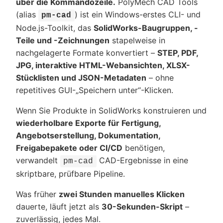
über die Kommandozeile.
PolyMech CAD Tools
(alias
) ist ein Windows-erstes CLI- und
pm-cad
Node.js-Toolkit, das
SolidWorks-Baugruppen, -
Teile und -Zeichnungen
stapelweise in
nachgelagerte Formate konvertiert –
STEP, PDF,
JPG, interaktive HTML-Webansichten, XLSX-
Stücklisten und JSON-Metadaten
– ohne
repetitives GUI-„Speichern unter“-Klicken.
Wenn Sie Produkte in SolidWorks konstruieren und
wiederholbare Exporte für Fertigung,
Angebotserstellung, Dokumentation,
Freigabepakete oder CI/CD
benötigen,
verwandelt
CAD-Ergebnisse in eine
pm-cad
skriptbare, prüfbare Pipeline.
Was früher
zwei Stunden manuelles Klicken
dauerte, läuft jetzt als
30-Sekunden-Skript
–
zuverlässig, jedes Mal.