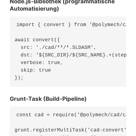
Node.js-Bibliothek (programmatische
Automatisierung)
import { convert } from '@polymech/cad/c
await convert({

  src: './cad/**/*.SLDASM',

  dst: '${SRC_DIR}/${SRC_NAME}.+(step|pd
  verbose: true,

  skip: true

Grunt-Task (Build-Pipeline)
const cad = require('@polymech/cad/cad/s
grunt.registerMultiTask('cad-convert', '