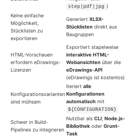
)
step|pdf|jpg
Keine einfache
Generiert
XLSX-
Möglichkeit,
Stücklisten
direkt aus
Stücklisten zu
Baugruppen
exportieren
Exportiert stapelweise
HTML-Vorschauen
interaktive HTML-
erfordern eDrawings-
Webansichten
über die
Lizenzen
eDrawings-API
(eDrawings ist kostenlos)
Iteriert
alle
Konfigurationen
Konfigurationsvarianten
automatisch
mit
sind mühsam
${CONFIGURATION}
Nutzbar als
CLI
,
Node.js-
Schwer in Build-
Bibliothek
oder
Grunt-
Pipelines zu integrieren
Task