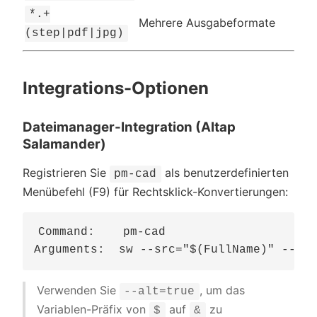
*.+
Mehrere Ausgabeformate
(step|pdf|jpg)
Integrations-Optionen
Dateimanager-Integration (Altap
Salamander)
Registrieren Sie
als benutzerdefinierten
pm-cad
Menübefehl (F9) für Rechtsklick-Konvertierungen:
Command:    pm-cad

Verwenden Sie
, um das
--alt=true
Variablen-Präfix von
auf
zu
$
&